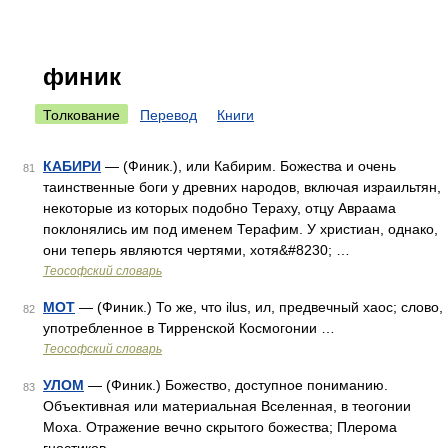
финик
Толкование
Перевод
Книги
КАБИРИ
— (Финик.), или Кабирим. Божества и очень
81
таинственные боги у древних народов, включая израильтян,
некоторые из которых подобно Тераху, отцу Авраама
поклонялись им под именем Терафим. У христиан, однако,
они теперь являются чертями, хотя&#8230; …
Теософский словарь
МОТ
— (Финик.) То же, что ilus, ил, предвечный хаос; слово,
82
употребленное в Тирренской Космогонии …
Теософский словарь
УЛОМ
— (Финик.) Божество, доступное пониманию.
83
Объективная или материальная Вселенная, в теогонии
Моха. Отражение вечно скрытого божества; Плерома