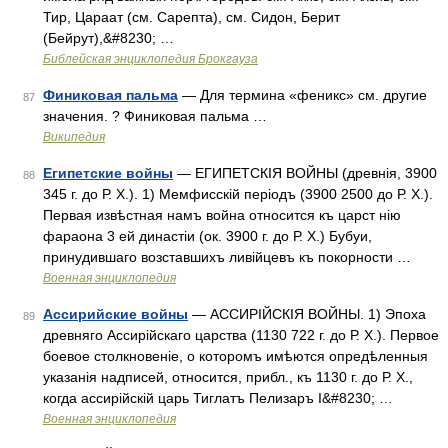
Тир, Царaат (см. Сарепта), см. Сидон, Берит
(Бейрут),&#8230; …
Библейская энциклопедия Брокгауза
Финиковая пальма
— Для термина «феникс» см. другие
87
значения. ? Финиковая пальма …
Википедия
Египетские войны
— ЕГИПЕТСКІЯ ВОЙНЫ (древнія, 3900
88
345 г. до Р. Х.). 1) Мемфисскій періодъ (3900 2500 до Р. Х.).
Первая извѣстная намъ война относится къ царст нію
фараона 3 ей династіи (ок. 3900 г. до Р. Х.) Бубуи,
принудившаго возставшихъ ливійцевъ къ покорности …
Военная энциклопедия
Ассирийские войны
— АССИРІЙСКІЯ ВОЙНЫ. 1) Эпоха
89
древняго Ассирійскаго царства (1130 722 г. до Р. Х.). Первое
боевое столкновеніе, о которомъ имѣются опредѣленныя
указанія надписей, относится, прибл., къ 1130 г. до Р. Х.,
когда ассирійскій царь Тиглатъ Пелизаръ I&#8230; …
Военная энциклопедия