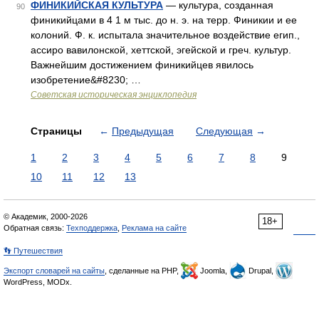
ФИНИКИЙСКАЯ КУЛЬТУРА
— культура, созданная
90
финикийцами в 4 1 м тыс. до н. э. на терр. Финикии и ее
колоний. Ф. к. испытала значительное воздействие егип.,
ассиро вавилонской, хеттской, эгейской и греч. культур.
Важнейшим достижением финикийцев явилось
изобретение&#8230; …
Советская историческая энциклопедия
Страницы
←
Предыдущая
Следующая
→
1
2
3
4
5
6
7
8
9
10
11
12
13
© Академик, 2000-2026
18+
Обратная связь:
Техподдержка
,
Реклама на сайте
👣 Путешествия
Экспорт словарей на сайты
, сделанные на PHP,
Joomla,
Drupal,
WordPress, MODx.