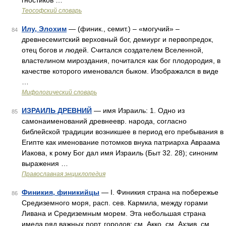
гностиков …
Теософский словарь
Илу, Элохим
— (финик., семит.) – «могучий» –
84
древнесемитский верховный бог, демиург и первопредок,
отец богов и людей. Считался создателем Вселенной,
властелином мироздания, почитался как бог плодородия, в
качестве которого именовался быком. Изображался в виде
…
Мифологический словарь
ИЗРАИЛЬ ДРЕВНИЙ
— имя Израиль: 1. Одно из
85
самонаименований древнеевр. народа, согласно
библейской традиции возникшее в период его пребывания в
Египте как именование потомков внука патриарха Авраама
Иакова, к рому Бог дал имя Израиль (Быт 32. 28); синоним
выражения …
Православная энциклопедия
Финикия, финикийцы
— I. Финикия страна на побережье
86
Средиземного моря, расп. сев. Кармила, между горами
Ливана и Средиземным морем. Эта небольшая страна
имела ряд важных порт. городов: см. Акко, см. Ахзив, см.